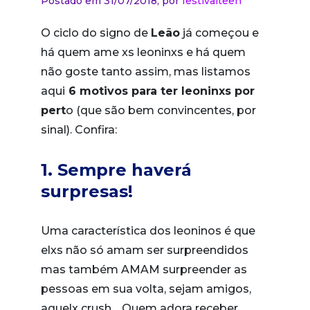
Postado em 31/07/2018,
por
festivalteen
O ciclo do signo de
Leão
já começou e
há quem ame xs leoninxs e há quem
não goste tanto assim, mas listamos
aqui
6 motivos para ter leoninxs por
pert
o (que são bem convincentes, por
sinal). Confira:
1. Sempre haverá
surpresas!
Uma característica dos leoninos é que
elxs não só amam ser surpreendidos
mas também AMAM surpreender as
pessoas em sua volta, sejam amigos,
aquelx crush… Quem adora receber