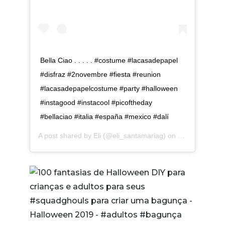
Bella Ciao . . . . . #costume #lacasadepapel
#disfraz #2novembre #fiesta #reunion
#lacasadepapelcostume #party #halloween
#instagood #instacool #picoftheday
#bellaciao #italia #españa #mexico #dalí
A post shared by
Eli
(@eli_santamariag) on
Nov 3, 2018 a