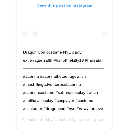
View this post on Instagram
Dragon Con costume NYE party
extravaganza!!!! #hairofthekitty19 #hailsatan
————————————————————
#sabrina #sabrinatheteenagewitch
#thechillingadventuresofsabrina
#sabrinacostume #sabrinacosplay #witch
#netflix #cosplay #cosplayer #costume
#costumer #dragoncon #nye #newyearseve
A post shared by
Natasha
(@sewcialist_revolution) on
Dec