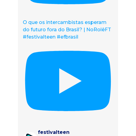
O que os intercambistas esperam
do futuro fora do Brasil? | NoRolêFT
#festivalteen #efbrasil
festivalteen