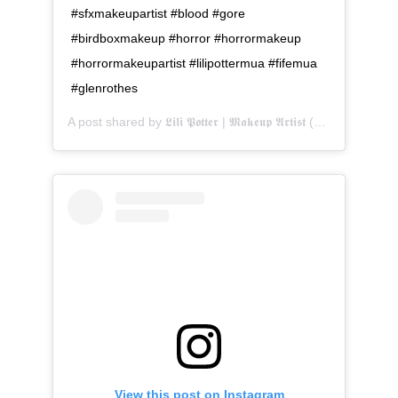
#sfxmakeupartist #blood #gore
#birdboxmakeup #horror #horrormakeup
#horrormakeupartist #lilipottermua #fifemua
#glenrothes
A post shared by
𝕷𝖎𝖑𝖎 𝕻𝖔𝖙𝖙𝖊𝖗 | 𝕸𝖆𝖐𝖊𝖚𝖕 𝕬𝖗𝖙𝖎𝖘𝖙
(@lilipottermua) on
View this post on Instagram