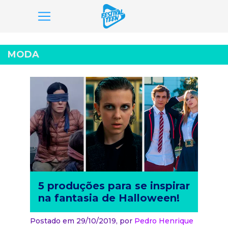
Pular
para
MODA
o
conteúdo
5 produções para se inspirar
na fantasia de Halloween!
Postado em 29/10/2019,
por
Pedro Henrique