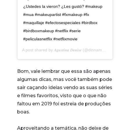
¿Ustedes la vieron? ¿Les gustó? #makeup
#mua #makeupartist #fxmakeup #fx
#maquillaje #efectosespeciales #birdbox
#birdboxmakeup #netflix #serie
#peliculasnetflix #netflixmovie
A post shared by
𝑨𝒈𝒖𝒔𝒕𝒊𝒏𝒂 𝑫𝒆𝒏𝒊𝒔𝒆
(@dinnamakeupp) on
Jun
Bom, vale lembrar que essa são apenas
algumas dicas, mas você também pode
sair caçando ideias vendo as suas séries
e filmes favoritos, visto que o que não
faltou em 2019 foi estreia de produções
boas.
Aproveitando a temática, não deixe de