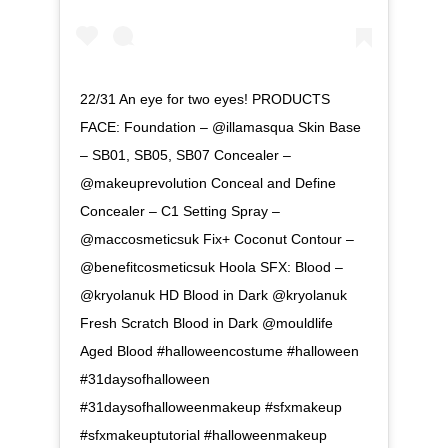
22/31 An eye for two eyes! PRODUCTS
FACE: Foundation – @illamasqua Skin Base
– SB01, SB05, SB07 Concealer –
@makeuprevolution Conceal and Define
Concealer – C1 Setting Spray –
@maccosmeticsuk Fix+ Coconut Contour –
@benefitcosmeticsuk Hoola SFX: Blood –
@kryolanuk HD Blood in Dark @kryolanuk
Fresh Scratch Blood in Dark @mouldlife
Aged Blood #halloweencostume #halloween
#31daysofhalloween
#31daysofhalloweenmakeup #sfxmakeup
#sfxmakeuptutorial #halloweenmakeup