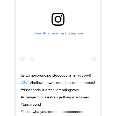
View this post on Instagram
Its ah neverending stoooooorrrrrrrryyyyyy!!
#halloweenweekend #costumenumber3
#dustinandsuzie #neverendingstory
#strangerthings #strangerthingscostumes
#turnaround
#lookatwhatyouseeeeeeeeeeeeeeeeee