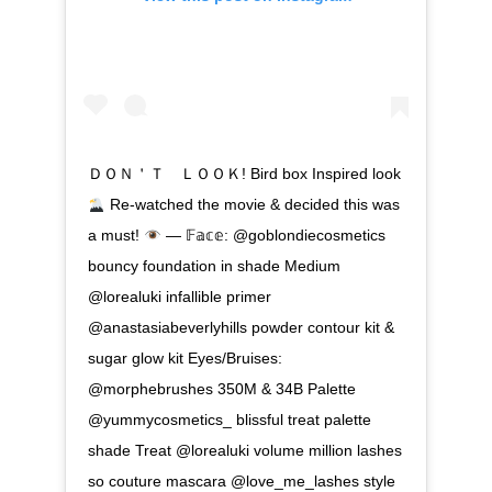
ＤＯＮ＇Ｔ ＬＯＯＫ! Bird box Inspired look
Re-watched the movie & decided this was
a must!
— 𝔽𝕒𝕔𝕖: @goblondiecosmetics
bouncy foundation in shade Medium
@lorealuki infallible primer
@anastasiabeverlyhills powder contour kit &
sugar glow kit Eyes/Bruises:
@morphebrushes 350M & 34B Palette
@yummycosmetics_ blissful treat palette
shade Treat @lorealuki volume million lashes
so couture mascara @love_me_lashes style