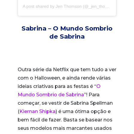
A post shared by
Jen Thomson
(@_jen_thomson_) on
Oct
Sabrina – O Mundo Sombrio
de Sabrina
Outra série da Netflix que tem tudo a ver
com o Halloween, e ainda rende várias
ideias criativas para as festas é “
O
Mundo Sombrio de Sabrina
”! Para
começar, se vestir de Sabrina Spellman
(
Kiernan Shipka
) é uma ótima opção e
bem fácil de fazer. Basta se basear nos
seus modelos mais marcantes usados