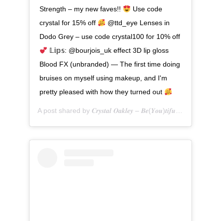
Strength – my new faves!!
Use code
crystal for 15% off
@ttd_eye Lenses in
Dodo Grey – use code crystal100 for 10% off
𝕃𝕚𝕡𝕤: @bourjois_uk effect 3D lip gloss
Blood FX (unbranded) — The first time doing
bruises on myself using makeup, and I'm
pretty pleased with how they turned out
A post shared by
𝑪𝒓𝒚𝒔𝒕𝒂𝒍 𝑶𝒂𝒌𝒍𝒆𝒚 – 𝑩𝒆(𝒀𝒐𝒖)𝒕𝒊𝒇𝒖𝒍
(@be__youtif