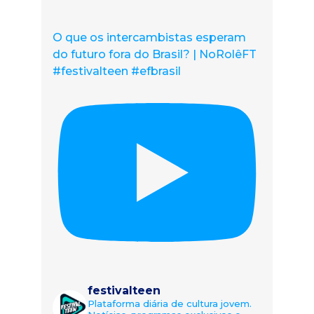
O que os intercambistas esperam
do futuro fora do Brasil? | NoRolêFT
#festivalteen #efbrasil
festivalteen
Plataforma diária de cultura jovem.