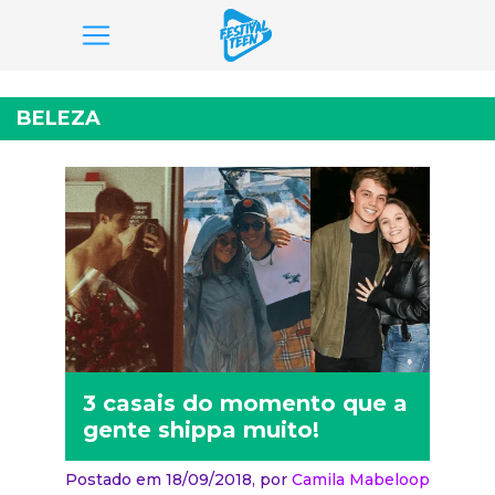
Pular
para
BELEZA
o
conteúdo
3 casais do momento que a
gente shippa muito!
Postado em 18/09/2018,
por
Camila Mabeloop