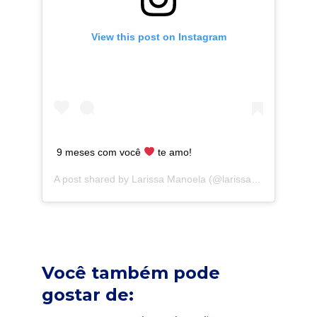
View this post on Instagram
9 meses com você
te amo!
A post shared by
Larissa Manoela
(@larissamanoela) on
S
Você também pode
gostar de: