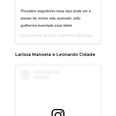
Prezados seguidores essa aqui pode ser a
paixao da minha vida assinado: joão
guilherme éverdade esse bilete
A post shared by
João Guilherme
(@joaoguilherme) on
Se
Larissa Manoela e Leonardo Cidade