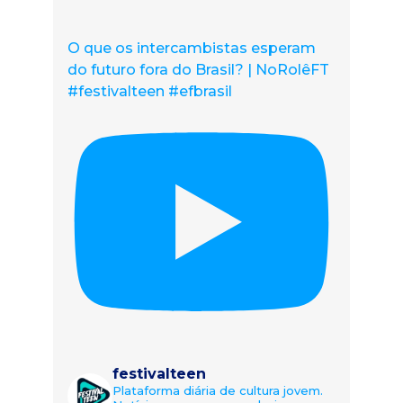
O que os intercambistas esperam
do futuro fora do Brasil? | NoRolêFT
#festivalteen #efbrasil
festivalteen
Plataforma diária de cultura jovem.