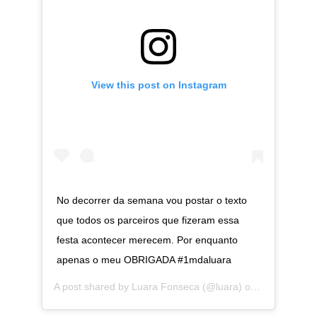
View this post on Instagram
No decorrer da semana vou postar o texto
que todos os parceiros que fizeram essa
festa acontecer merecem. Por enquanto
apenas o meu OBRIGADA #1mdaluara
A post shared by
Luara Fonseca
(@luara) on
Jul 27, 201