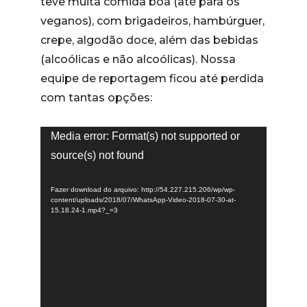
teve muita comida boa (até para os
veganos), com brigadeiros, hambúrguer,
crepe, algodão doce, além das bebidas
(alcoólicas e não alcoólicas). Nossa
equipe de reportagem ficou até perdida
com tantas opções:
Tocador
Media error: Format(s) not supported or
de
source(s) not found
vídeo
Fazer download do arquivo: http://54.227.215.206/wp/wp-
content/uploads/2018/07/WhatsApp-Video-2018-07-30-at-
15.18.24-1.mp4?_=3