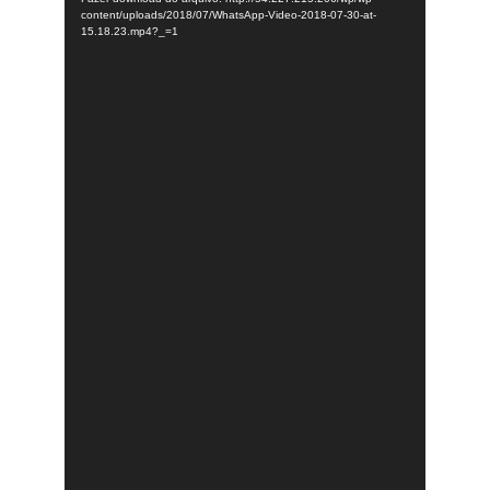
content/uploads/2018/07/WhatsApp-Video-2018-07-30-at-
15.18.23.mp4?_=1