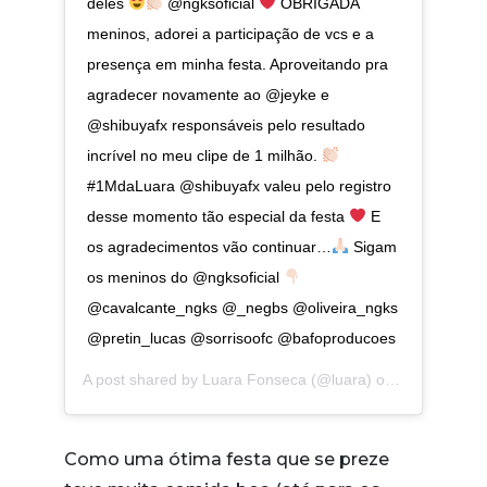
deles
@ngksoficial
OBRIGADA
meninos, adorei a participação de vcs e a
presença em minha festa. Aproveitando pra
agradecer novamente ao @jeyke e
@shibuyafx responsáveis pelo resultado
incrível no meu clipe de 1 milhão.
#1MdaLuara @shibuyafx valeu pelo registro
desse momento tão especial da festa
E
os agradecimentos vão continuar…
Sigam
os meninos do @ngksoficial
@cavalcante_ngks @_negbs @oliveira_ngks
@pretin_lucas @sorrisoofc @bafoproducoes
A post shared by
Luara Fonseca
(@luara) on
Jul 29, 201
Como uma ótima festa que se preze