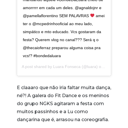
amorrrrr em cada um deles. @agnaldojnr e
@pamellaflorentino SEM PALAVRAS
amei
ter o @mcpedrinhooficial ao meu lado,
simpático e mto educado. Vcs gostaram da
festa? Querem vlog no canal??? Será q o
@thecaioferraz preparou alguma coisa pra
vcs!? #bondedaluara
A post shared by
Luara Fonseca
(@luara) on
Jul 28, 201
E claaaro que não iria faltar muita dança,
né?! A galera do Fit Dance e os meninos
do grupo NGKS agitaram a festa com
muitos passinhos e a Lu como
dançarina que é, arrasou na coreografia.