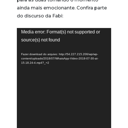
ainda mais emocionante. Confira parte
do discurso da Fabi:
Tocador
Media error: Format(s) not supported or
de
source(s) not found
vídeo
Fazer download do arquivo: http://54.227.215.206/wp/wp-
content/uploads/2018/07/WhatsApp-Video-2018-07-30-at-
15.18.24-4.mp4?_=2