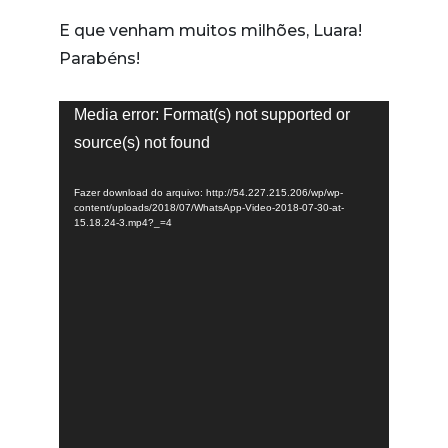
E que venham muitos milhões, Luara!
Parabéns!
Tocador
Media error: Format(s) not supported or
de
source(s) not found
vídeo
Fazer download do arquivo: http://54.227.215.206/wp/wp-
content/uploads/2018/07/WhatsApp-Video-2018-07-30-at-
15.18.24-3.mp4?_=4