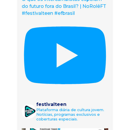
do futuro fora do Brasil? | NoRolêFT
#festivalteen #efbrasil
festivalteen
Plataforma diária de cultura jovem.
Notícias, programas exclusivos e
coberturas especiais.