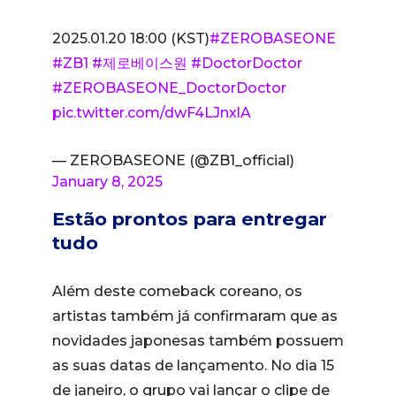
2025.01.20 18:00 (KST)
#ZEROBASEONE
#ZB1
#제로베이스원
#DoctorDoctor
#ZEROBASEONE_DoctorDoctor
pic.twitter.com/dwF4LJnxlA
— ZEROBASEONE (@ZB1_official)
January 8, 2025
Estão prontos para entregar
tudo
Além deste comeback coreano, os
artistas também já confirmaram que as
novidades japonesas também possuem
as suas datas de lançamento. No dia 15
de janeiro, o grupo vai lançar o clipe de