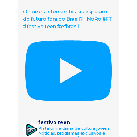
O que os intercambistas esperam
do futuro fora do Brasil? | NoRolêFT
#festivalteen #efbrasil
festivalteen
Plataforma diária de cultura jovem.
Notícias, programas exclusivos e