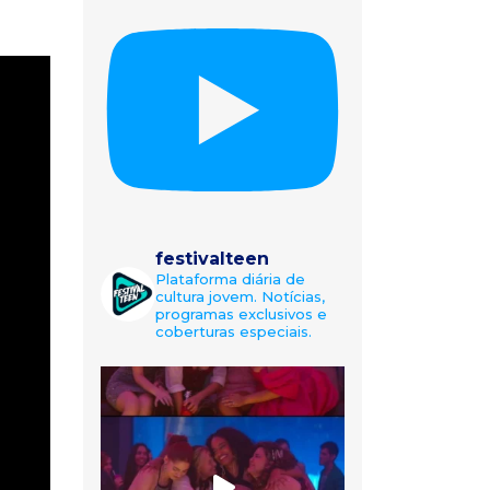
festivalteen
Plataforma diária de
cultura jovem. Notícias,
programas exclusivos e
coberturas especiais.