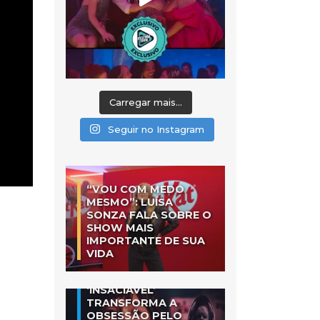
Carregar mais...
Seguir no Instagram
“VOU COM MEDO
MESMO”: LUÍSA
SONZA FALA SOBRE O
SHOW MAIS
IMPORTANTE DE SUA
VIDA
‘INSACIÁVEL’
TRANSFORMA A
OBSESSÃO PELO