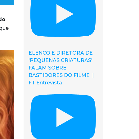
 do
 que
ELENCO E DIRETORA DE
'PEQUENAS CRIATURAS'
FALAM SOBRE
BASTIDORES DO FILME |
FT Entrevista