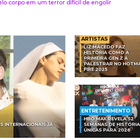
lo corpo em um terror difícil de engolir
ARTISTAS
LIZ MACEDO FAZ
HISTÓRIA COMO A
PRIMEIRA GEN Z A
PALESTRAR NO HOTM
FIRE 2025
ENTRETENIMENTO
HBO MAX REVELA 52
S INTERNACIONAIS JÁ
SEMANAS DE HISTÓRI
ÚNICAS PARA 2026