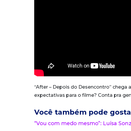
“After – Depois do Desencontro” chega 
expectativas para o filme? Conta pra gen
Você também pode gosta
“Vou com medo mesmo”: Luísa Sonza