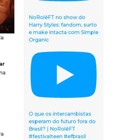
NoRolêFT no show do
Harry Styles: fandom, surto
e make intacta com Simple
da
Organic
ar
rna
O que os intercambistas
esperam do futuro fora do
Brasil? | NoRolêFT
ra
#festivalteen #efbrasil