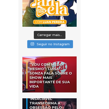
Carregar mais...
Seguir no Instagram
“VOU COM MEDO
MESMO”: LUÍSA
SONZA FALA SOBRE O
SHOW MAIS
IMPORTANTE DE SUA
VIDA
‘INSACIÁVEL’
TRANSFORMA A
OBSESSÃO PELO