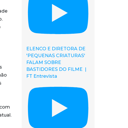
ade
o.
e
ELENCO E DIRETORA DE
'PEQUENAS CRIATURAS'
FALAM SOBRE
s
BASTIDORES DO FILME |
não
FT Entrevista
s
z com
tual.