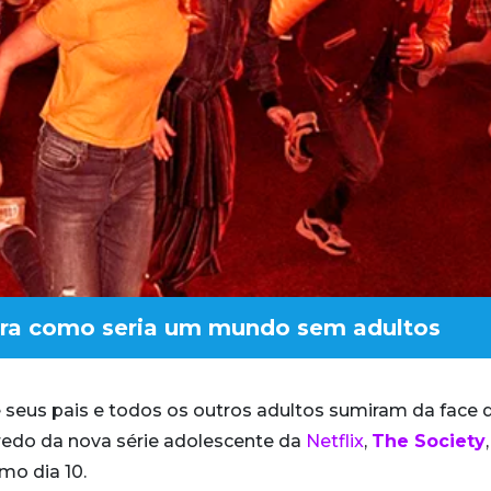
ostra como seria um mundo sem adultos
 seus pais e todos os outros adultos sumiram da face 
redo da nova série adolescente da
Netflix
,
The Society
mo dia 10.