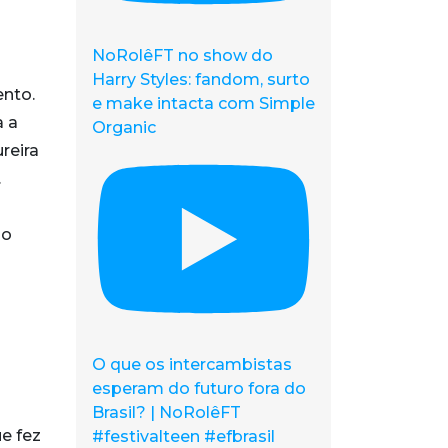
NoRolêFT no show do
Harry Styles: fandom, surto
nto.
e make intacta com Simple
a a
Organic
reira
.
po
O que os intercambistas
esperam do futuro fora do
Brasil? | NoRolêFT
e fez
#festivalteen #efbrasil