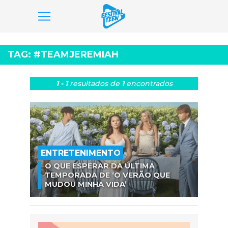
Pular
para
TAG:
#TEAMJEREMIAH
o
conteúdo
1 - 1
resultados
de
1
encontrados
ENTRETENIMENTO
O QUE ESPERAR DA ÚLTIMA
TEMPORADA DE ‘O VERÃO QUE
MUDOU MINHA VIDA’