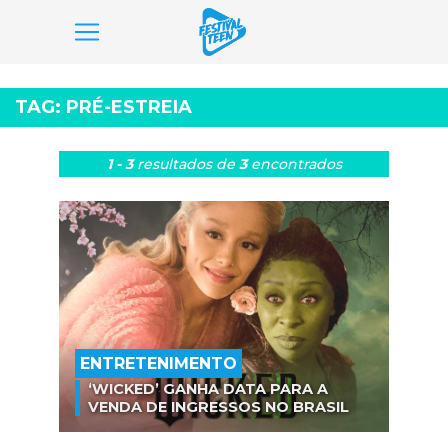
Pular
para
TAG:
PRÉ-ESTREIA
o
conteúdo
1 - 3
resultados
de
3
encontrados
ENTRETENIMENTO
‘WICKED’ GANHA DATA PARA A
VENDA DE INGRESSOS NO BRASIL