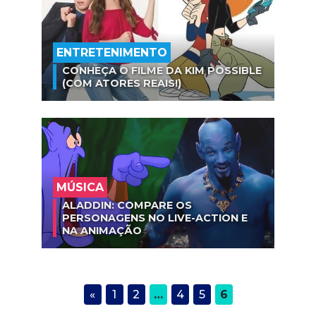
ENTRETENIMENTO
CONHEÇA O FILME DA KIM POSSIBLE
(COM ATORES REAIS!)
MÚSICA
ALADDIN: COMPARE OS
PERSONAGENS NO LIVE-ACTION E
NA ANIMAÇÃO
«
1
2
…
4
5
6