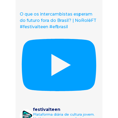
O que os intercambistas esperam
do futuro fora do Brasil? | NoRolêFT
#festivalteen #efbrasil
festivalteen
Plataforma diária de cultura jovem.