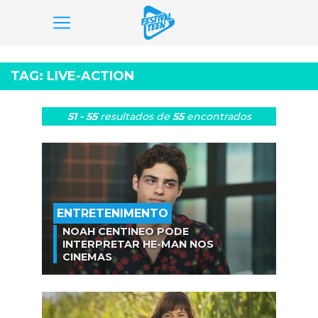
Pular
para
TAG:
LIVE-ACTION
o
conteúdo
51 - 55
resultados
de
55
encontrados
ENTRETENIMENTO
NOAH CENTINEO PODE
INTERPRETAR HE-MAN NOS
CINEMAS