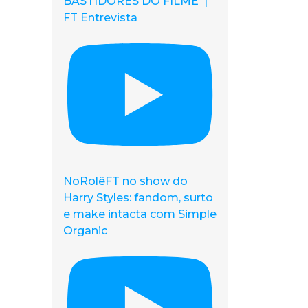
BASTIDORES DO FILME |
FT Entrevista
NoRolêFT no show do
Harry Styles: fandom, surto
e make intacta com Simple
Organic