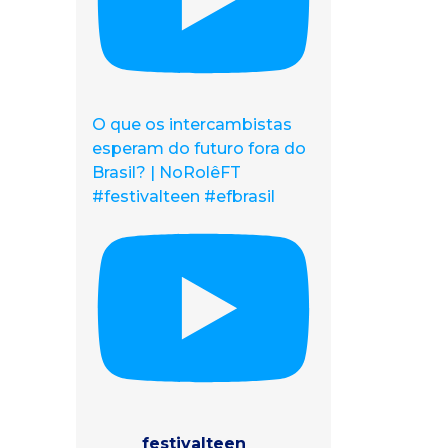
O que os intercambistas
esperam do futuro fora do
Brasil? | NoRolêFT
#festivalteen #efbrasil
festivalteen