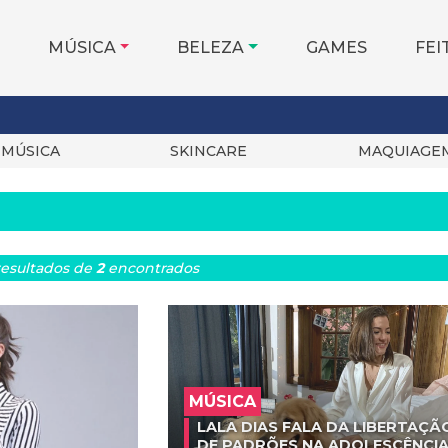
MÚSICA
BELEZA
GAMES
FEI
MÚSICA
SKINCARE
MAQUIAGE
esultados
de
2
encontrados
MÚSICA
LALA DIAS FALA DA LIBERTAÇÃ
DE PADRÕES NA ADOLESCÊNCIA