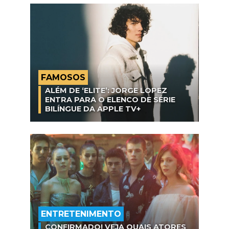
FAMOSOS
ALÉM DE ‘ELITE’: JORGE LOPEZ
ENTRA PARA O ELENCO DE SÉRIE
BILÍNGUE DA APPLE TV+
ENTRETENIMENTO
CONFIRMADO! VEJA QUAIS ATORES