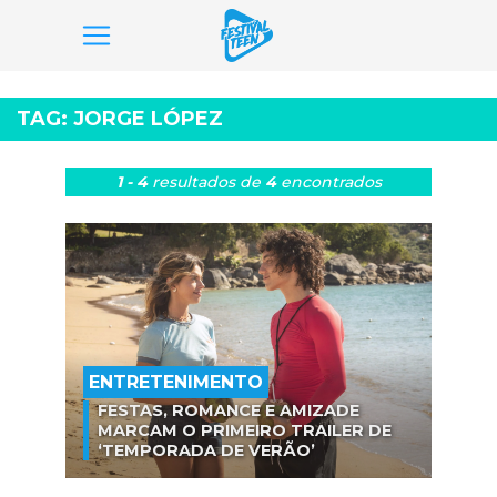
Pular
para
TAG:
JORGE LÓPEZ
o
conteúdo
1 - 4
resultados
de
4
encontrados
ENTRETENIMENTO
FESTAS, ROMANCE E AMIZADE
MARCAM O PRIMEIRO TRAILER DE
‘TEMPORADA DE VERÃO’