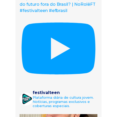
do futuro fora do Brasil? | NoRolêFT
#festivalteen #efbrasil
festivalteen
Plataforma diária de cultura jovem.
Notícias, programas exclusivos e
coberturas especiais.