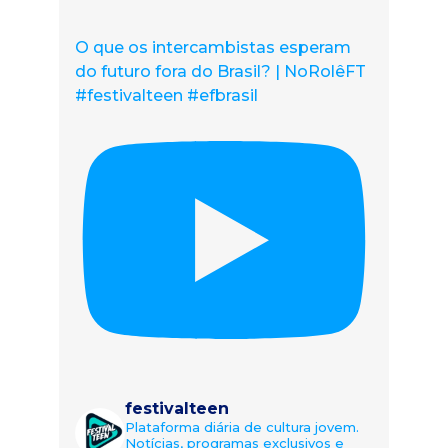
O que os intercambistas esperam
do futuro fora do Brasil? | NoRolêFT
#festivalteen #efbrasil
festivalteen
Plataforma diária de cultura jovem.
Notícias, programas exclusivos e