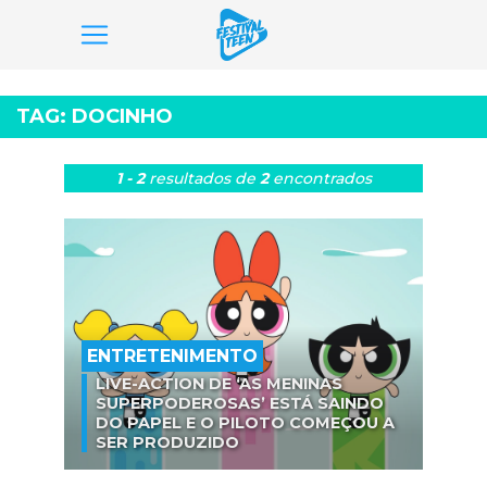
Pular
para
TAG:
DOCINHO
o
conteúdo
1 - 2
resultados
de
2
encontrados
ENTRETENIMENTO
LIVE-ACTION DE ‘AS MENINAS
SUPERPODEROSAS’ ESTÁ SAINDO
DO PAPEL E O PILOTO COMEÇOU A
SER PRODUZIDO