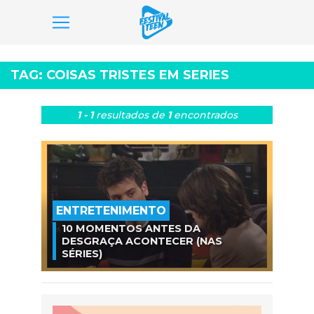
Pular
para
TAG:
COISAS TRISTES EM SERIES
o
conteúdo
1 - 1
resultados
de
1
encontrados
ENTRETENIMENTO
10 MOMENTOS ANTES DA
DESGRAÇA ACONTECER (NAS
SÉRIES)