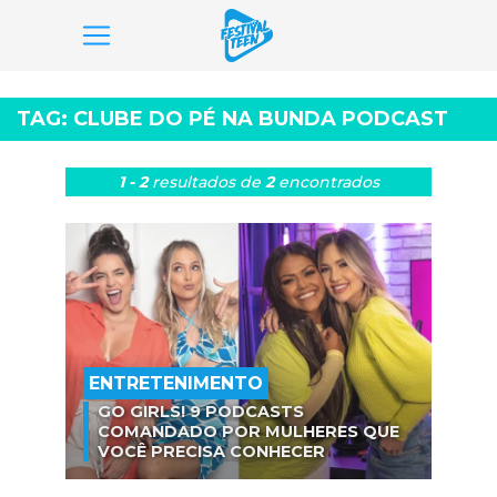
Pular
para
TAG:
CLUBE DO PÉ NA BUNDA PODCAST
o
conteúdo
1 - 2
resultados
de
2
encontrados
ENTRETENIMENTO
GO GIRLS! 9 PODCASTS
COMANDADO POR MULHERES QUE
VOCÊ PRECISA CONHECER