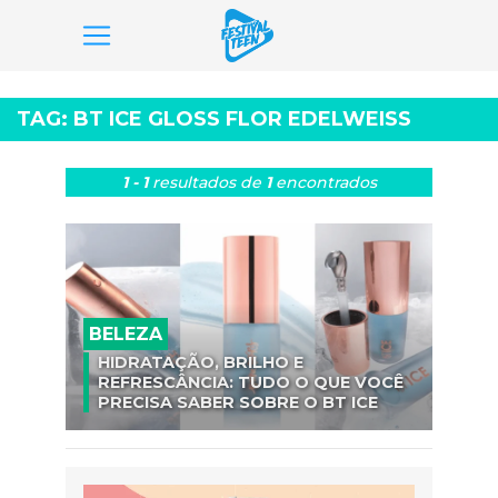
Pular
para
TAG:
BT ICE GLOSS FLOR EDELWEISS
o
conteúdo
1 - 1
resultados
de
1
encontrados
BELEZA
HIDRATAÇÃO, BRILHO E
REFRESCÂNCIA: TUDO O QUE VOCÊ
PRECISA SABER SOBRE O BT ICE