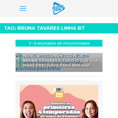
Pular
para
TAG:
BRUNA TAVARES LINHA BT
o
conteúdo
1 - 1
resultados
de
1
encontrados
BELEZA
NOVO BT CUSHION GLOW DE
BRUNA TAVARES É TUDO O QUE SUA
MAKE PRECISAVA PARA BRILHAR