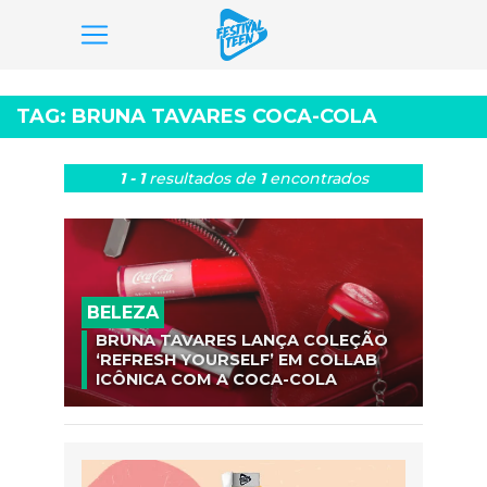
Pular
para
TAG:
BRUNA TAVARES COCA-COLA
o
conteúdo
1 - 1
resultados
de
1
encontrados
BELEZA
BRUNA TAVARES LANÇA COLEÇÃO
‘REFRESH YOURSELF’ EM COLLAB
ICÔNICA COM A COCA-COLA