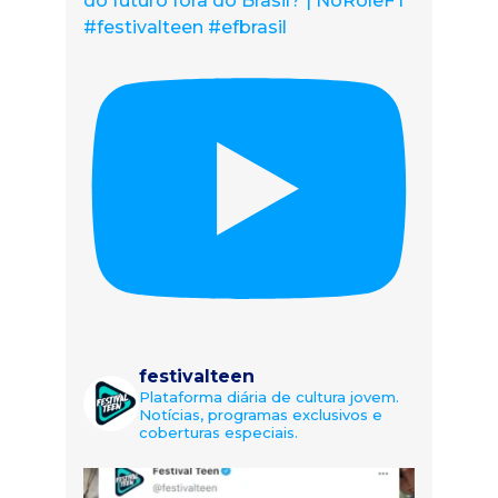
do futuro fora do Brasil? | NoRolêFT
#festivalteen #efbrasil
festivalteen
Plataforma diária de cultura jovem.
Notícias, programas exclusivos e
coberturas especiais.