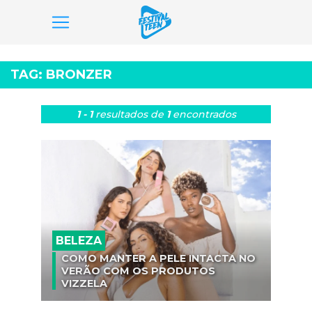
Pular
para
TAG:
BRONZER
o
conteúdo
1 - 1
resultados
de
1
encontrados
BELEZA
COMO MANTER A PELE INTACTA NO
VERÃO COM OS PRODUTOS
VIZZELA