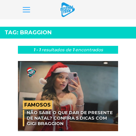
Pular
para
TAG:
BRAGGION
o
conteúdo
1 - 1
resultados
de
1
encontrados
FAMOSOS
NÃO SABE O QUE DAR DE PRESENTE
DE NATAL? CONFIRA 5 DICAS COM
GIGI BRAGGION