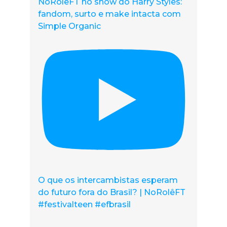
NoRolêFT no show do Harry Styles:
fandom, surto e make intacta com
Simple Organic
O que os intercambistas esperam
do futuro fora do Brasil? | NoRolêFT
#festivalteen #efbrasil