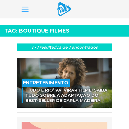
Pular
para
TAG:
BOUTIQUE FILMES
o
conteúdo
1 - 1
resultados
de
1
encontrados
ENTRETENIMENTO
‘TUDO É RIO’ VAI VIRAR FILME! SAIBA
TUDO SOBRE A ADAPTAÇÃO DO
BEST-SELLER DE CARLA MADEIRA