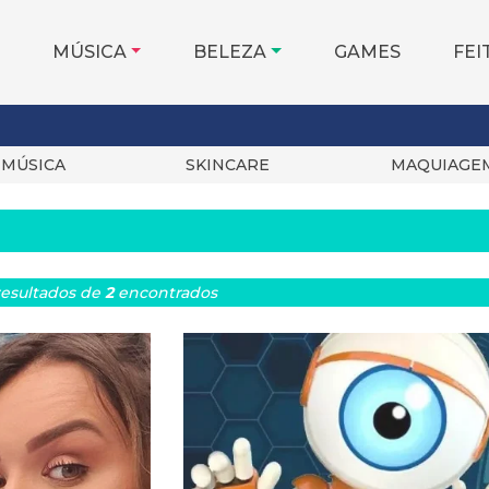
MÚSICA
BELEZA
GAMES
FEI
MÚSICA
SKINCARE
MAQUIAGE
esultados
de
2
encontrados