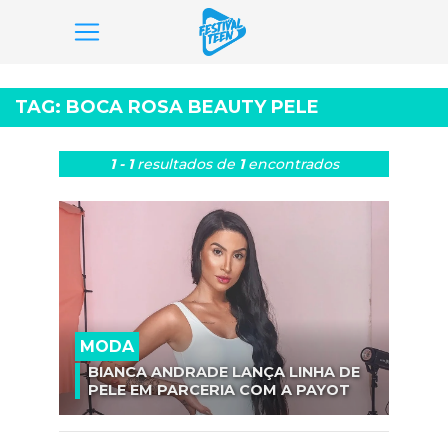
Pular
para
TAG:
BOCA ROSA BEAUTY PELE
o
conteúdo
1 - 1
resultados
de
1
encontrados
MODA
BIANCA ANDRADE LANÇA LINHA DE
PELE EM PARCERIA COM A PAYOT