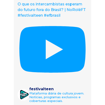
O que os intercambistas esperam
do futuro fora do Brasil? | NoRolêFT
#festivalteen #efbrasil
festivalteen
Plataforma diária de cultura jovem.
Notícias, programas exclusivos e
coberturas especiais.