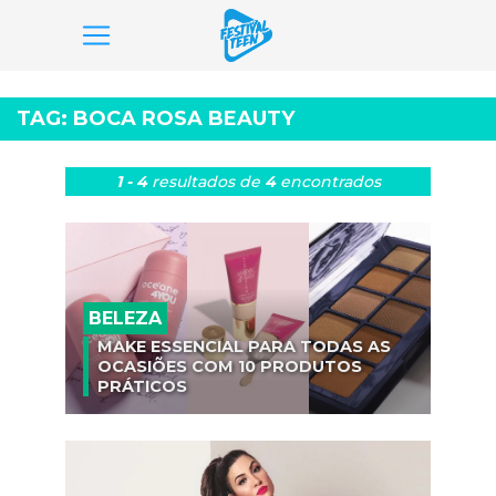
Pular
para
TAG:
BOCA ROSA BEAUTY
o
conteúdo
1 - 4
resultados
de
4
encontrados
BELEZA
MAKE ESSENCIAL PARA TODAS AS
OCASIÕES COM 10 PRODUTOS
PRÁTICOS