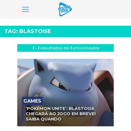
Pular
para
TAG:
BLASTOISE
o
conteúdo
1 - 1
resultados
de
1
encontrados
GAMES
‘POKÉMON UNITE’: BLASTOISE
CHEGARÁ AO JOGO EM BREVE!
SAIBA QUANDO