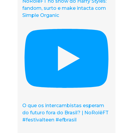
NoRolêFT no show do Harry Styles:
fandom, surto e make intacta com
Simple Organic
O que os intercambistas esperam
do futuro fora do Brasil? | NoRolêFT
#festivalteen #efbrasil