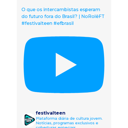
O que os intercambistas esperam
do futuro fora do Brasil? | NoRolêFT
#festivalteen #efbrasil
festivalteen
Plataforma diária de cultura jovem.
Notícias, programas exclusivos e
coberturas especiais.