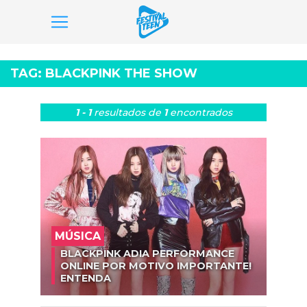
Pular
para
TAG:
BLACKPINK THE SHOW
o
conteúdo
1 - 1
resultados
de
1
encontrados
MÚSICA
BLACKPINK ADIA PERFORMANCE
ONLINE POR MOTIVO IMPORTANTE!
ENTENDA