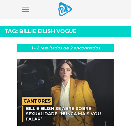
Pular
para
TAG:
BILLIE EILISH VOGUE
o
conteúdo
1 - 2
resultados
de
2
encontrados
CANTORES
BILLIE EILISH SE ABRE SOBRE
SEXUALIDADE: ‘NUNCA MAIS VOU
FALAR’