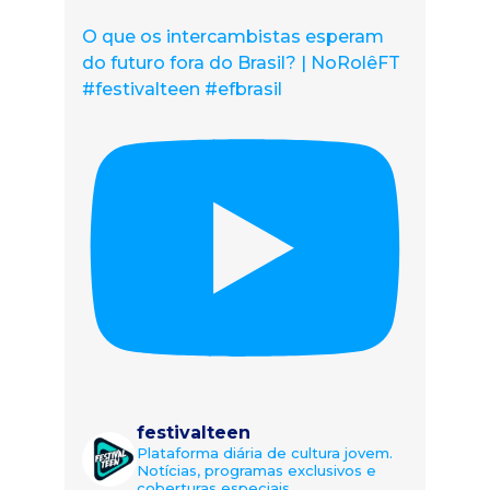
O que os intercambistas esperam
do futuro fora do Brasil? | NoRolêFT
#festivalteen #efbrasil
festivalteen
Plataforma diária de cultura jovem.
Notícias, programas exclusivos e
coberturas especiais.