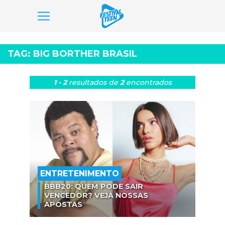
Pular
para
TAG:
BIG BORTHER BRASIL
o
conteúdo
1 - 2
resultados
de
2
encontrados
ENTRETENIMENTO
BBB20: QUEM PODE SAIR
VENCEDOR? VEJA NOSSAS
APOSTAS