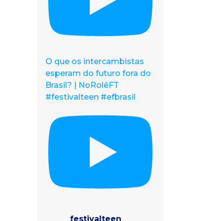
O que os intercambistas
esperam do futuro fora do
Brasil? | NoRolêFT
#festivalteen #efbrasil
festivalteen