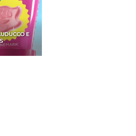
AUDUCCO E
S