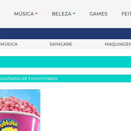
MÚSICA
BELEZA
GAMES
FEI
MÚSICA
SKINCARE
MAQUIAGE
esultados
de
1
encontrados