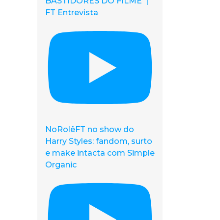
BASTIDORES DO FILME |
FT Entrevista
NoRolêFT no show do
Harry Styles: fandom, surto
e make intacta com Simple
Organic