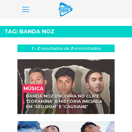
Pular
para
TAG:
BANDA NOZ
o
conteúdo
1 - 2
resultados
de
2
encontrados
MÚSICA
BANDA NOZ ENCERRA NO CLIPE
‘DOPAMINA’ A HISTÓRIA INICIADA
EM ‘SEU DOM’ E ‘CAUSIANE’