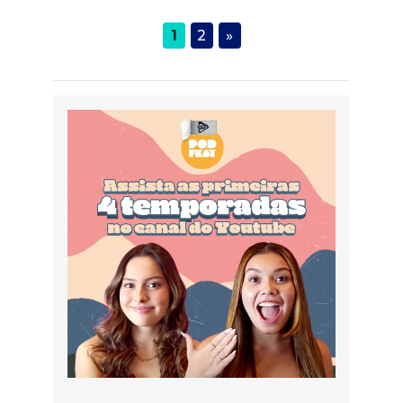
1
2
»