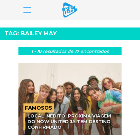
Pular
para
TAG:
BAILEY MAY
o
conteúdo
1 - 10
resultados
de
17
encontrados
FAMOSOS
LOCAL INÉDITO! PRÓXIMA VIAGEM
DO NOW UNITED JÁ TEM DESTINO
CONFIRMADO