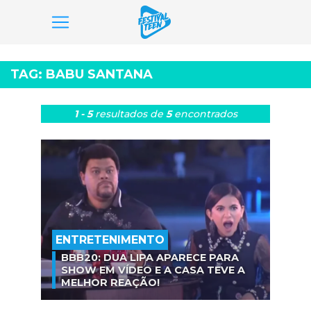
Pular
para
TAG:
BABU SANTANA
o
conteúdo
1 - 5
resultados
de
5
encontrados
ENTRETENIMENTO
BBB20: DUA LIPA APARECE PARA
SHOW EM VÍDEO E A CASA TEVE A
MELHOR REAÇÃO!