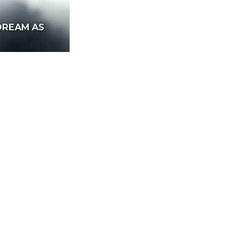
‘DREAM AS