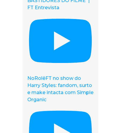
BASTIDORES DO FILME |
FT Entrevista
NoRolêFT no show do
Harry Styles: fandom, surto
e make intacta com Simple
Organic