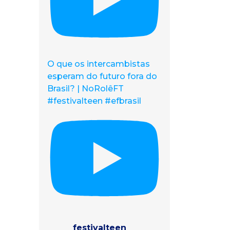
O que os intercambistas
esperam do futuro fora do
Brasil? | NoRolêFT
#festivalteen #efbrasil
festivalteen