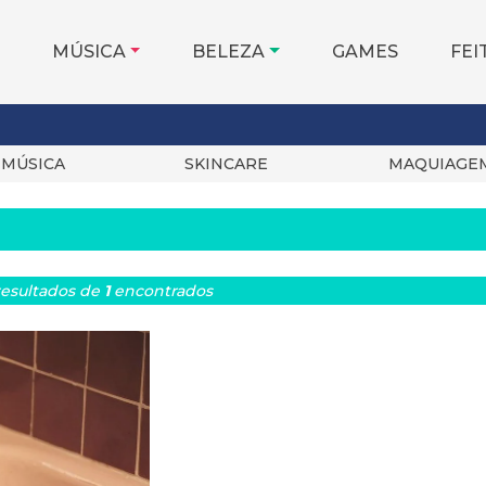
MÚSICA
BELEZA
GAMES
FEI
MÚSICA
SKINCARE
MAQUIAGE
esultados
de
1
encontrados