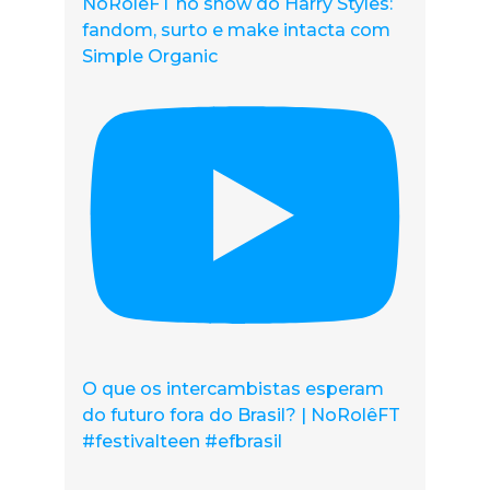
NoRolêFT no show do Harry Styles:
fandom, surto e make intacta com
Simple Organic
O que os intercambistas esperam
do futuro fora do Brasil? | NoRolêFT
#festivalteen #efbrasil