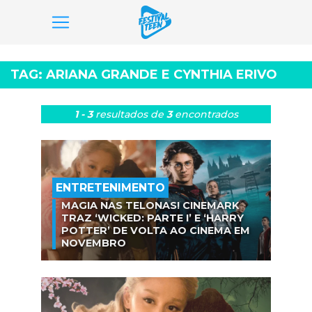
Pular
para
TAG:
ARIANA GRANDE E CYNTHIA ERIVO
o
conteúdo
1 - 3
resultados
de
3
encontrados
ENTRETENIMENTO
MAGIA NAS TELONAS! CINEMARK
TRAZ ‘WICKED: PARTE I’ E ‘HARRY
POTTER’ DE VOLTA AO CINEMA EM
NOVEMBRO