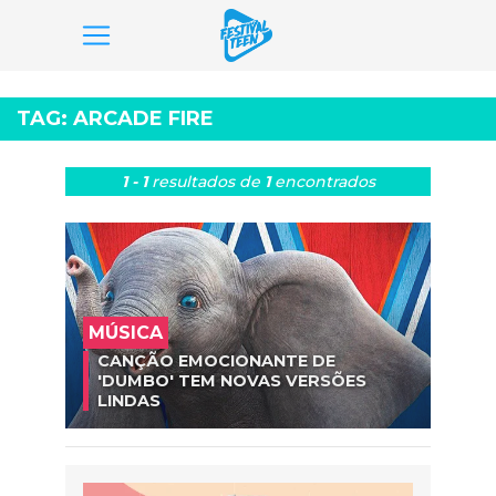
Pular
para
TAG:
ARCADE FIRE
o
conteúdo
1 - 1
resultados
de
1
encontrados
MÚSICA
CANÇÃO EMOCIONANTE DE
'DUMBO' TEM NOVAS VERSÕES
LINDAS