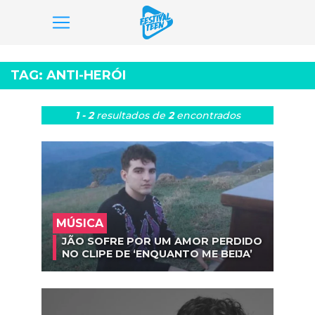
Pular
para
TAG:
ANTI-HERÓI
o
conteúdo
1 - 2
resultados
de
2
encontrados
MÚSICA
JÃO SOFRE POR UM AMOR PERDIDO
NO CLIPE DE ‘ENQUANTO ME BEIJA’