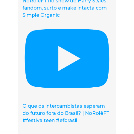
NoRolêFT no show do Harry Styles:
fandom, surto e make intacta com
Simple Organic
O que os intercambistas esperam
do futuro fora do Brasil? | NoRolêFT
#festivalteen #efbrasil