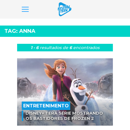
Pular
para
TAG:
ANNA
o
conteúdo
1 - 6
resultados
de
6
encontrados
ENTRETENIMENTO
DISNEY+ TERÁ SÉRIE MOSTRANDO
OS BASTIDORES DE FROZEN 2