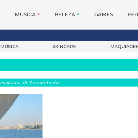
MÚSICA
BELEZA
GAMES
FEI
MÚSICA
SKINCARE
MAQUIAGE
esultados
de
1
encontrados