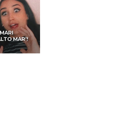
 MARI
LTO MAR’!