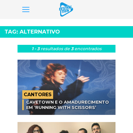
Pular
para
TAG:
ALTERNATIVO
o
conteúdo
1 - 3
resultados
de
3
encontrados
CANTORES
CAVETOWN E O AMADURECIMENTO
EM ‘RUNNING WITH SCISSORS’