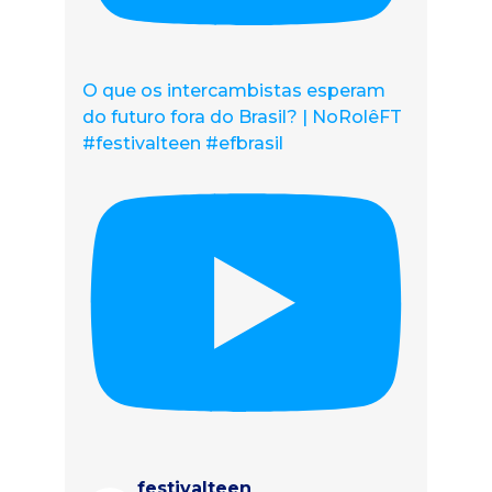
O que os intercambistas esperam
do futuro fora do Brasil? | NoRolêFT
#festivalteen #efbrasil
festivalteen