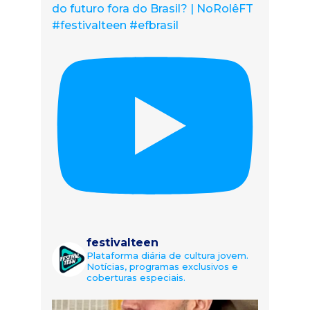
do futuro fora do Brasil? | NoRolêFT
#festivalteen #efbrasil
festivalteen
Plataforma diária de cultura jovem.
Notícias, programas exclusivos e
coberturas especiais.