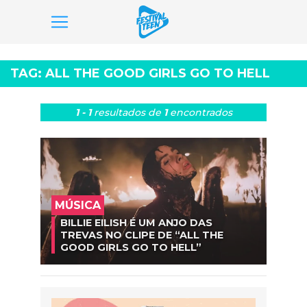
Pular
para
TAG:
ALL THE GOOD GIRLS GO TO HELL
o
conteúdo
1 - 1
resultados
de
1
encontrados
MÚSICA
BILLIE EILISH É UM ANJO DAS
TREVAS NO CLIPE DE “ALL THE
GOOD GIRLS GO TO HELL”