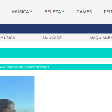
MÚSICA
BELEZA
GAMES
FEI
MÚSICA
SKINCARE
MAQUIAGE
esultados
de
1
encontrados