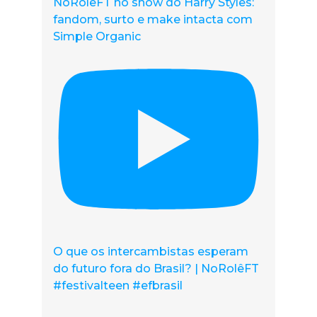
NoRolêFT no show do Harry Styles:
fandom, surto e make intacta com
Simple Organic
O que os intercambistas esperam
do futuro fora do Brasil? | NoRolêFT
#festivalteen #efbrasil