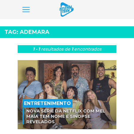
Pular
para
TAG:
ADEMARA
o
conteúdo
1 - 1
resultados
de
1
encontrados
ENTRETENIMENTO
NOVA SÉRIE DA NETFLIX COM MEL
MAIA TEM NOME E SINOPSE
REVELADOS