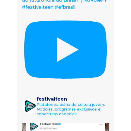
do futuro fora do Brasil? | NoRolêFT
#festivalteen #efbrasil
festivalteen
Plataforma diária de cultura jovem.
Notícias, programas exclusivos e
coberturas especiais.